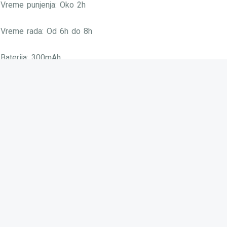
Vreme punjenja: Oko 2h
Vreme rada: Od 6h do 8h
Baterija: 300mAh
Frekvencija: 10KHz ~ 50KHz
Osetljivost: 108 ± 3dB
Ulazna struja: 5V 1A
Повезани производи