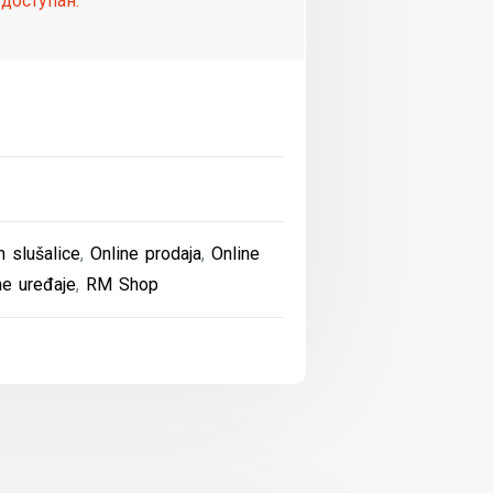
доступан.
h slušalice
,
Online prodaja
,
Online
e uređaje
,
RM Shop