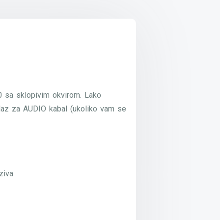
.0 sa sklopivim okvirom. Lako
ulaz za AUDIO kabal (ukoliko vam se
ziva