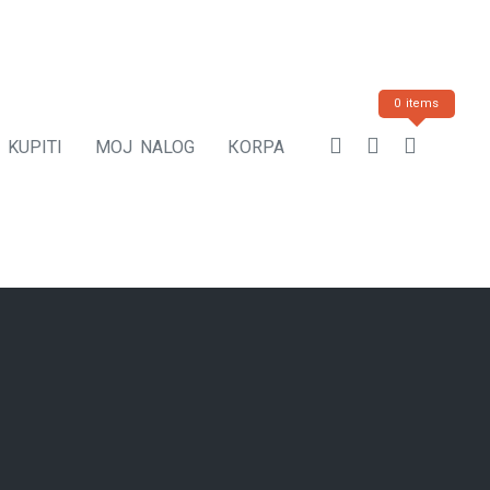
0 items
 KUPITI
MOJ NALOG
КORPA