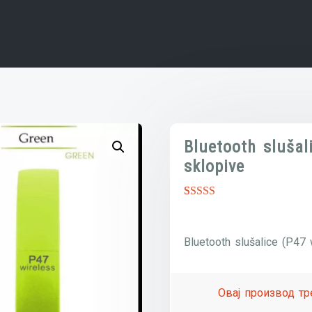
Bluetooth slušal
sklopive
Оцењено
1
5.00
од 5
Bluetooth slušalice (P47 
на основу
оцене
купца
Овај производ тр