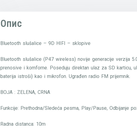
Опис
Bluetooth slušalice – 9D HIFI – sklopive
Bluetooth slušalice (P47 wireless) novije generacije verzija 5
prenosive i komforne. Poseduju direktan ulaz za SD karticu, 
baterija istroši) kao i mikrofon. Ugrađen radio FM prijemnik.
BOJA : ZELENA, CRNA
Funkcije: Prethodna/Sledeća pesma, Play/Pause, Odbijanje po
Radna distanca: 10m