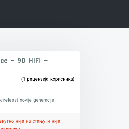
ice – 9D HIFI –
(
1
рецензија корисника)
wireless) novije generacije
енутно није на стању и није