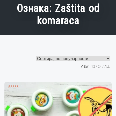
Ознака:
Zaštita od
komaraca
VIEW:
12
24
ALL:
Оцењено са
5.00
од 5